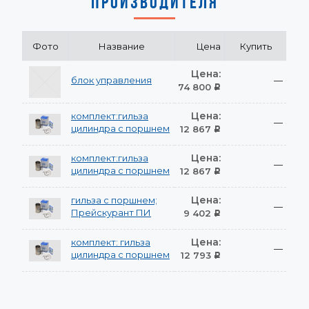
ПРОИЗВОДИТЕЛЯ
Фото
Название
Цена
Купить
Цена:
блок управления
—
74 800
Р
Цена:
комплект:гильза
—
цилиндра с поршнем
12 867
Р
Цена:
комплект:гильза
—
цилиндра с поршнем
12 867
Р
Цена:
гильза с поршнем;
—
Прейскурант ПИ
9 402
Р
Цена:
комплект: гильза
—
цилиндра с поршнем
12 793
Р