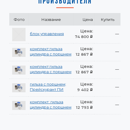
ПРОИЗВОДИТЕЛЯ
Фото
Название
Цена
Купить
Цена:
блок управления
—
74 800
Р
Цена:
комплект:гильза
—
цилиндра с поршнем
12 867
Р
Цена:
комплект:гильза
—
цилиндра с поршнем
12 867
Р
Цена:
гильза с поршнем;
—
Прейскурант ПИ
9 402
Р
Цена:
комплект: гильза
—
цилиндра с поршнем
12 793
Р