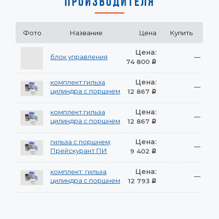
ПРОИЗВОДИТЕЛЯ
Фото
Название
Цена
Купить
Цена:
блок управления
—
74 800
Р
Цена:
комплект:гильза
—
цилиндра с поршнем
12 867
Р
Цена:
комплект:гильза
—
цилиндра с поршнем
12 867
Р
Цена:
гильза с поршнем;
—
Прейскурант ПИ
9 402
Р
Цена:
комплект: гильза
—
цилиндра с поршнем
12 793
Р