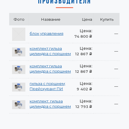
ПРОИЗВОДИТЕЛЯ
Фото
Название
Цена
Купить
Цена:
блок управления
—
74 800
Р
Цена:
комплект:гильза
—
цилиндра с поршнем
12 867
Р
Цена:
комплект:гильза
—
цилиндра с поршнем
12 867
Р
Цена:
гильза с поршнем;
—
Прейскурант ПИ
9 402
Р
Цена:
комплект: гильза
—
цилиндра с поршнем
12 793
Р