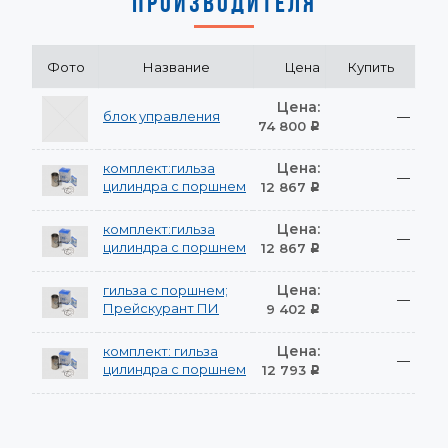
ПРОИЗВОДИТЕЛЯ
Фото
Название
Цена
Купить
Цена:
блок управления
—
74 800
Р
Цена:
комплект:гильза
—
цилиндра с поршнем
12 867
Р
Цена:
комплект:гильза
—
цилиндра с поршнем
12 867
Р
Цена:
гильза с поршнем;
—
Прейскурант ПИ
9 402
Р
Цена:
комплект: гильза
—
цилиндра с поршнем
12 793
Р