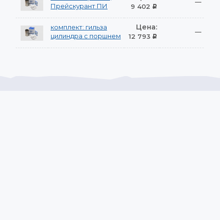
—
Прейскурант ПИ
9 402
Р
Цена:
комплект: гильза
—
цилиндра с поршнем
12 793
Р