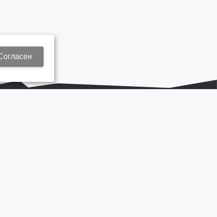
Согласен
+7 937 577 8440
Zap3@kamautocentr.ru
Продвижение сайта «Неткам»
на платформе
Korzilla