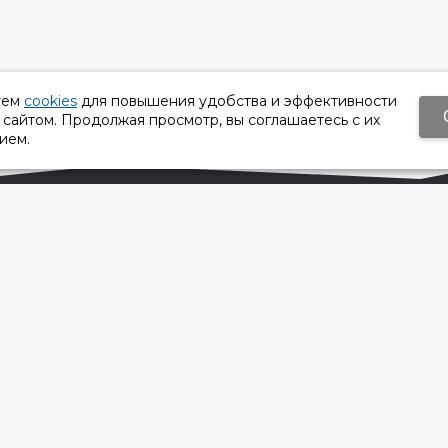
уем
cookies
для повышения удобства и эффективности
 сайтом. Продолжая просмотр, вы соглашаетесь с их
ием.
Время работы:
Пн-Пт 8:30 – 17:30
Сб, Вс - выходной