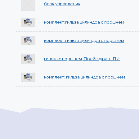
блок управления
комплект:гильза цилиндра с поршнем
комплект:гильза цилиндра с поршнем
гильза с поршнем; Прейскурант ПИ
комплект: гильза цилиндра с поршнем