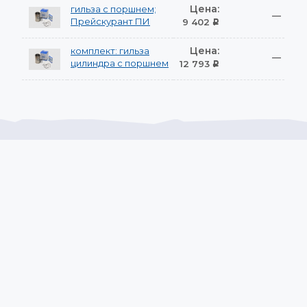
Цена:
гильза с поршнем;
—
Прейскурант ПИ
9 402
Р
Цена:
комплект: гильза
—
цилиндра с поршнем
12 793
Р