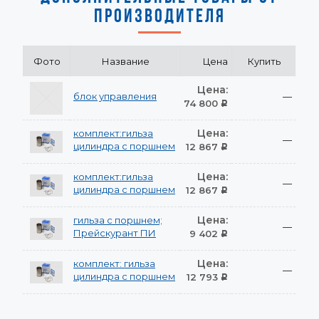
ПРОИЗВОДИТЕЛЯ
Фото
Название
Цена
Купить
Цена:
блок управления
—
74 800
Р
Цена:
комплект:гильза
—
цилиндра с поршнем
12 867
Р
Цена:
комплект:гильза
—
цилиндра с поршнем
12 867
Р
Цена:
гильза с поршнем;
—
Прейскурант ПИ
9 402
Р
Цена:
комплект: гильза
—
цилиндра с поршнем
12 793
Р