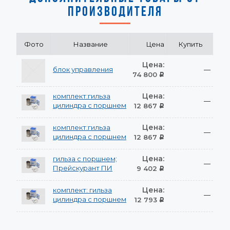
ПРОИЗВОДИТЕЛЯ
Фото
Название
Цена
Купить
Цена:
блок управления
—
74 800
Р
Цена:
комплект:гильза
—
цилиндра с поршнем
12 867
Р
Цена:
комплект:гильза
—
цилиндра с поршнем
12 867
Р
Цена:
гильза с поршнем;
—
Прейскурант ПИ
9 402
Р
Цена:
комплект: гильза
—
цилиндра с поршнем
12 793
Р