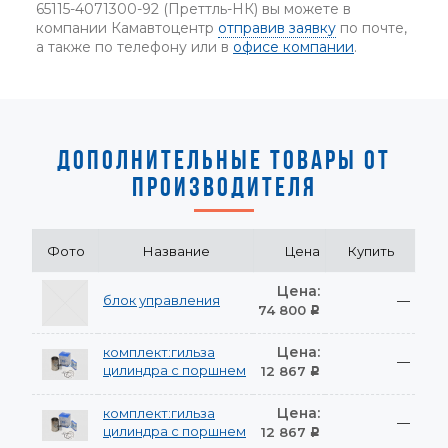
65115-4071300-92 (Преттль-НК) вы можете в
компании Камавтоцентр
отправив заявку
по почте,
а также по телефону или в
офисе компании
.
ДОПОЛНИТЕЛЬНЫЕ ТОВАРЫ ОТ
ПРОИЗВОДИТЕЛЯ
Фото
Название
Цена
Купить
Цена:
блок управления
—
74 800
Р
Цена:
комплект:гильза
—
цилиндра с поршнем
12 867
Р
Цена:
комплект:гильза
—
цилиндра с поршнем
12 867
Р