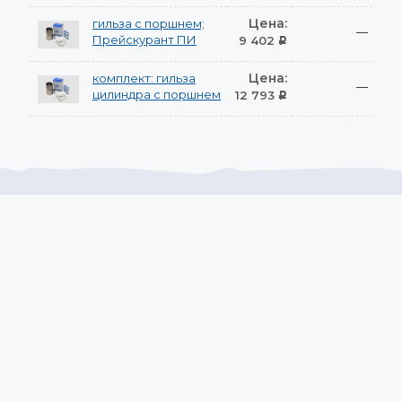
Цена:
гильза с поршнем;
—
Прейскурант ПИ
9 402
Р
Цена:
комплект: гильза
—
цилиндра с поршнем
12 793
Р