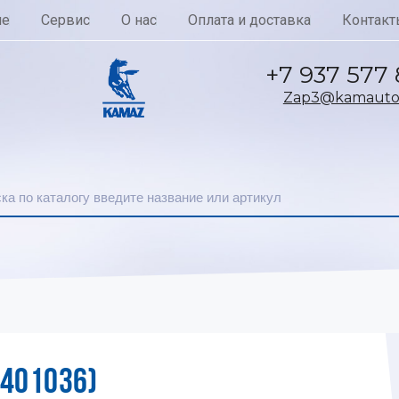
ие
Сервис
О нас
Оплата и доставка
Контакт
+7 937 577
Zap3@kamautoc
5401036)