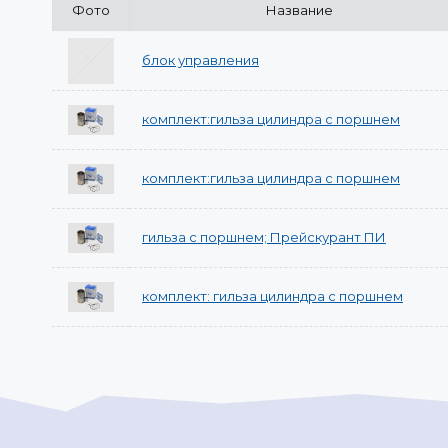
Фото
Название
блок управления
комплект:гильза цилиндра с поршнем
комплект:гильза цилиндра с поршнем
гильза с поршнем; Прейскурант ПИ
комплект: гильза цилиндра с поршнем