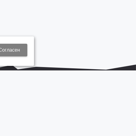
Согласен
+7 937 577 8440
Zap3@kamautocentr.ru