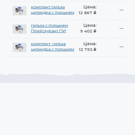
Цена:
комплект:гильза
—
цилиндра с поршнем
12 867
Р
Цена:
гильза с поршнем;
—
Прейскурант ПИ
9 402
Р
Цена:
комплект: гильза
—
цилиндра с поршнем
12 793
Р