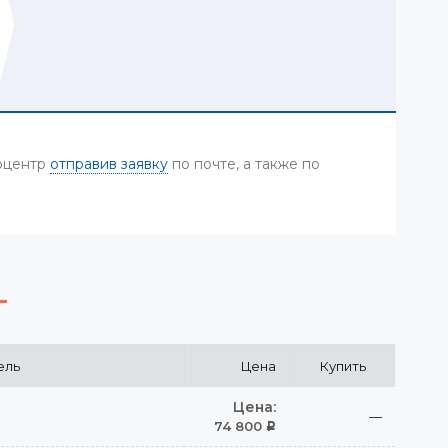
тоцентр
отправив заявку
по почте, а также по
ель
Цена
Купить
Цена:
—
74 800
Р