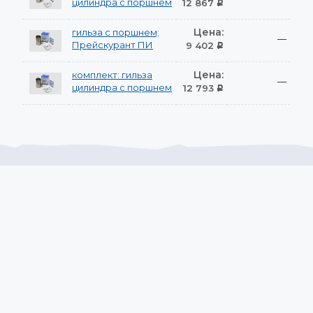
цилиндра с поршнем
12 867
Р
Цена:
гильза с поршнем;
—
Прейскурант ПИ
9 402
Р
Цена:
комплект: гильза
—
цилиндра с поршнем
12 793
Р