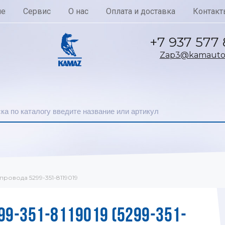
ие
Сервис
О нас
Оплата и доставка
Контакт
+7 937 577
Zap3@kamautoc
ровода 5299-351-8119019
9-351-8119019 (5299-351-