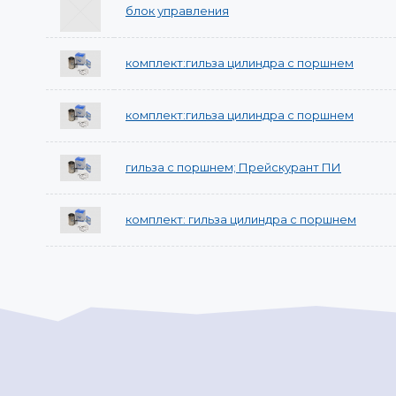
блок управления
комплект:гильза цилиндра с поршнем
комплект:гильза цилиндра с поршнем
гильза с поршнем; Прейскурант ПИ
комплект: гильза цилиндра с поршнем