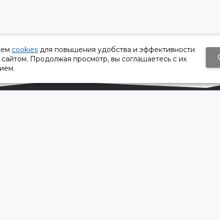
уем
cookies
для повышения удобства и эффективности
 сайтом. Продолжая просмотр, вы соглашаетесь с их
ием.
Время работы:
Пн-Пт 8:30 – 17:30
Сб, Вс - выходной