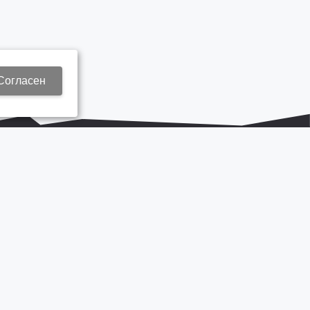
Согласен
+7 937 577 8440
Zap3@kamautocentr.ru
Продвижение сайта «Неткам»
на платформе
Korzilla