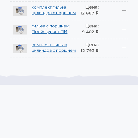
Цена:
комплект:гильза
—
цилиндра с поршнем
12 867
Р
Цена:
гильза с поршнем;
—
Прейскурант ПИ
9 402
Р
Цена:
комплект: гильза
—
цилиндра с поршнем
12 793
Р