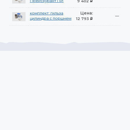
Прейскурант ПИ
9 402
Р
Цена:
комплект: гильза
—
цилиндра с поршнем
12 793
Р