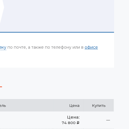
вку
по почте, а также по телефону или в
офисе
ель
Цена
Купить
Цена:
—
74 800
Р