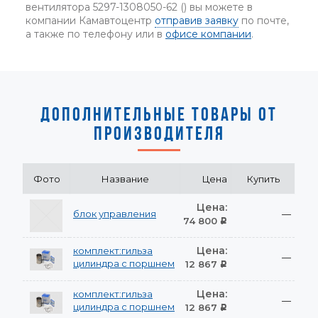
вентилятора 5297-1308050-62 () вы можете в
компании Камавтоцентр
отправив заявку
по почте,
а также по телефону или в
офисе компании
.
ДОПОЛНИТЕЛЬНЫЕ ТОВАРЫ ОТ
ПРОИЗВОДИТЕЛЯ
Фото
Название
Цена
Купить
Цена:
блок управления
—
74 800
Р
Цена:
комплект:гильза
—
цилиндра с поршнем
12 867
Р
Цена:
комплект:гильза
—
цилиндра с поршнем
12 867
Р