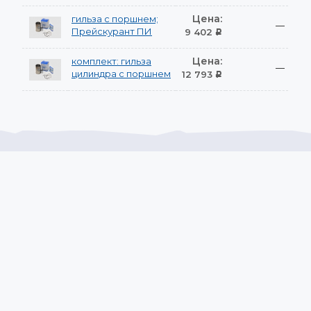
Цена:
гильза с поршнем;
—
Прейскурант ПИ
9 402
Р
Цена:
комплект: гильза
—
цилиндра с поршнем
12 793
Р