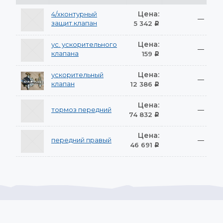
Цена:
4/хконтурный
—
защит.клапан
5 342
Р
Цена:
ус. ускорительного
—
клапана
159
Р
Цена:
ускорительный
—
клапан
12 386
Р
Цена:
тормоз передний
—
74 832
Р
Цена:
передний правый
—
46 691
Р