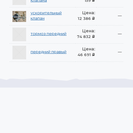
клапана
159
Р
Цена:
ускорительный
—
клапан
12 386
Р
Цена:
тормоз передний
—
74 832
Р
Цена:
передний правый
—
46 691
Р