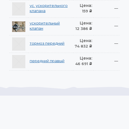
Цена:
ус. ускорительного
—
клапана
159
Р
Цена:
ускорительный
—
клапан
12 386
Р
Цена:
тормоз передний
—
74 832
Р
Цена:
передний правый
—
46 691
Р