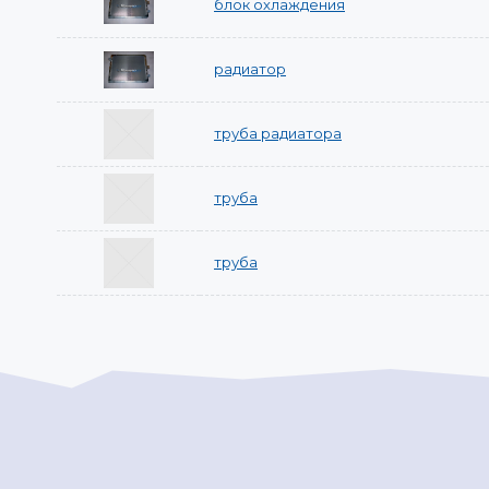
блок охлаждения
радиатор
труба радиатора
труба
труба