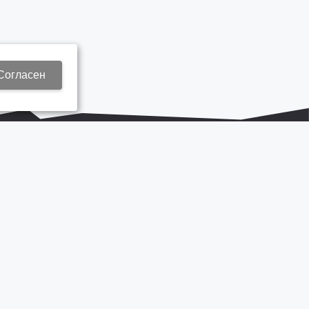
Согласен
+7 937 577 8440
Zap3@kamautocentr.ru
Продвижение сайта «Неткам»
на платформе
Korzilla