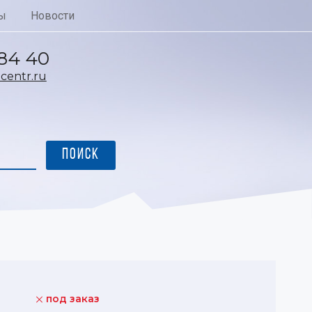
ы
Новости
 84 40
entr.ru
под заказ