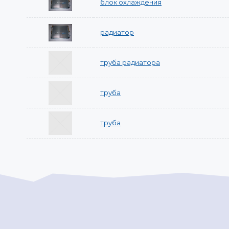
блок охлаждения
радиатор
труба радиатора
труба
труба