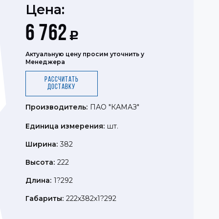
Цена:
6 762
Р
Актуальную цену просим уточнить у
Менеджера
Рассчитать
доставку
Производитель:
ПАО "КАМАЗ"
Единица измерения:
шт.
Ширина:
382
Высота:
222
Длина:
1?292
Габариты:
222x382x1?292