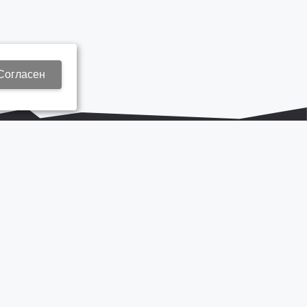
Согласен
+7 937 577 8440
Zap3@kamautocentr.ru
Продвижение сайта «Неткам»
на платформе
Korzilla