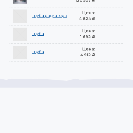
120 507
Р
Цена:
труба радиатора
—
4 824
Р
Цена:
труба
—
1 692
Р
Цена:
труба
—
4 912
Р