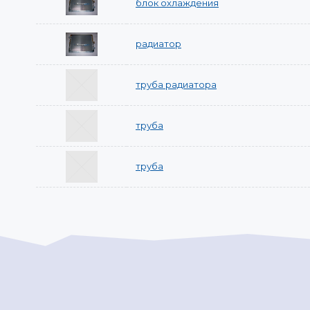
блок охлаждения
радиатор
труба радиатора
труба
труба