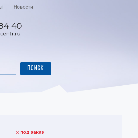
ы
Новости
 84 40
entr.ru
под заказ