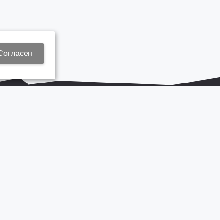
Согласен
+7 937 577 8440
Zap3@kamautocentr.ru
Продвижение сайта «Неткам»
на платформе
Korzilla