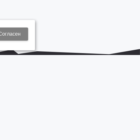
Согласен
+7 937 577 8440
Zap3@kamautocentr.ru
Продвижение сайта «Неткам»
на платформе
Korzilla