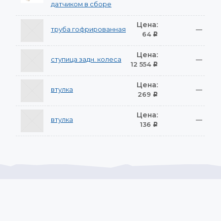
датчиком в сборе
Цена:
труба гофрированная
—
64
Р
Цена:
ступица задн. колеса
—
12 554
Р
Цена:
втулка
—
269
Р
Цена:
втулка
—
136
Р